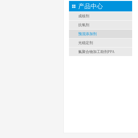
产品中心
成核剂
抗氧剂
预混添加剂
光稳定剂
氟聚合物加工助剂PPA