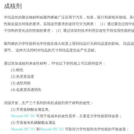
成核剂
半结晶性的聚合物材料如聚丙烯被广泛应用于汽车，包装，医疗和家电等领域。具
性能会提出特殊的要求。实现这些要求的途径可分为两类： （1）通过聚合过程中
子结构的变化达到性能的要求；（2）通过添加剂技术利用后改性手段实现性能的
聚丙烯的力学性能和光学性能在很大程度上受到结晶行为和结晶度的影响。 结晶
调节。 这种方法同时对结晶的尺寸和结晶度也会产生贡献。
通过添加成核剂来改性材料， PP在以下的性能上可以获得提升：
(1) 刚性
(2) 热变形温度
(3) 成型周期
(4) 低雾度高透明性
润源开发，生产三个系列的有机成核剂用于材料的改性：
(1) 芳香族羧酸金属盐类,
Maxstab RY 501
可用于低成本的改性需求，主要是力学性能获得改善；
(2) 芳香族有机磷酸酯金属盐
Maxstab RY 511
和
Maxstab RY 521
可取得力学性能和光学性能的平衡改善；